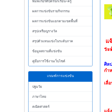
พิมพ์เกียรติบัตรนักเรียน+ครู
ผลการแข่งขันรายกิจกรรม
ผลการแข่งขันแยกตามเขตพื้นที่
สรุปเหรียญรางวัล
แจ
สรุปตัวแทนแข่งในระดับภาค
ระ
ข้อมูลสถานที่แข่งขัน
คู่มือการใช้งานเว็บไซต์
ศิล
กำห
ณ 
เกณฑ์การแข่งขัน
เล
ปฐมวัย
ณ 
อ
ภาษาไทย
คณิตศาสตร์
แจ้