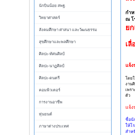
นักบินน้อย สพฐ.
กำหน
วิทยาศาสตร์
ณ โร
ยก
สังคมศึกษา ศาสนา และวัฒนธรรม
และ
สุขศึกษาและพลศึกษา
เลื
ณ โ
ศิลปะ-ทัศนศิลป์
แจ้ง
ศิลปะ-นาฏศิลป์
ศิลปะ-ดนตรี
โดยใช
งานศิ
เพราะ
คอมพิวเตอร์
ตัว
การงานอาชีพ
แจ้ง
หุ่นยนต์
ชื่อน
ให้โ
ภาษาต่างประเทศ
สำหร