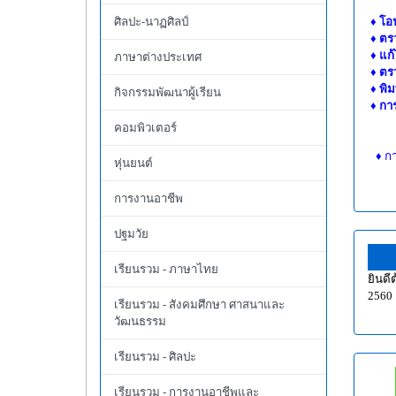
ศิลปะ-นาฏศิลป์
♦
โอ
♦ ตร
♦ แก้
ภาษาต่างประเทศ
♦ ตร
♦ พิม
กิจกรรมพัฒนาผู้เรียน
♦ กา
คอมพิวเตอร์
♦
ก
หุ่นยนต์
การงานอาชีพ
ปฐมวัย
เรียนรวม - ภาษาไทย
ยินดี
2560
เรียนรวม - สังคมศึกษา ศาสนาและ
วัฒนธรรม
เรียนรวม - ศิลปะ
เรียนรวม - การงานอาชีพและ