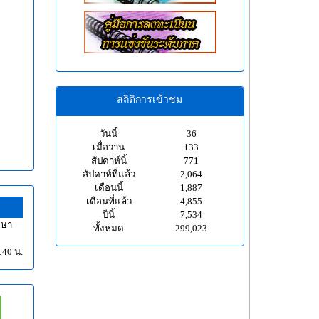
สถิติการเข้าชม
วันนี้
36
เมื่อวาน
133
สัปดาห์นี้
771
สัปดาห์ที่แล้ว
2,064
เดือนนี้
1,887
เดือนที่แล้ว
4,855
ปีนี้
7,534
ึกษา
ทั้งหมด
299,023
:40 น.