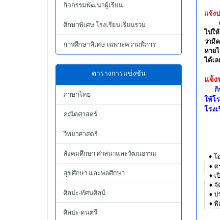
กิจกรรมพัฒนาผู้เรียน
แจ้งป
ศึกษาพิเศษ โรงเรียนเรียนรวม
ไปให้
ว่ามี
การศึกษาพิเศษ เฉพาะความพิการ
หายไป
ได้เล
ตารางการแข่งขัน
แจ้ง
ก
ภาษาไทย
ให้โ
โรงเ
คณิตศาสตร์
วิทยาศาสตร์
สังคมศึกษา ศาสนาและวัฒนธรรม
♦ โ
♦ ตร
สุขศึกษา และพลศึกษา
♦ เปิ
♦ จัด
ศิลปะ-ทัศนศิลป์
♦ ปร
♦ พิม
ศิลปะ-ดนตรี