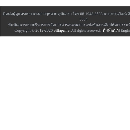
ติดต่อผู้ดูแลระบบ นางสาวกุหลาบ สุพัฒฑา โทร.08-1948-8533 นายภาณุวัฒน์ ศิ
5664
ทีมพัฒนาระบบบริหารการจัดการสารสนเทศการแข่งขันงานศิลปหัตถกรรมน
Copyright © 2012-2026
Sillapa.net
All rights reserved. [
ทีมพัฒนา
] Engi