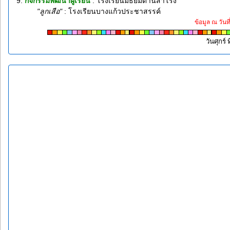
9.
กิจกรรมพัฒนาผู้เรียน
: โรงเรียนมัธยมด่านสำโรง
"ลูกเสือ"
: โรงเรียนบางแก้วประชาสรรค์
ข้อมูล ณ วันท
วันศุกร์