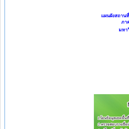
แผนผังสถานที่
ภาค
มหาว