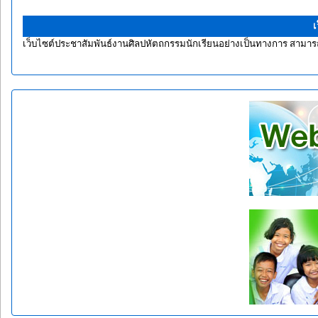
เ
เว็บไซต์ประชาสัมพันธ์งานศิลปหัตถกรรมนักเรียนอย่างเป็นทางการ สามารถ